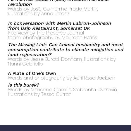
revolution
Words by José Guilherme Prado Martin,
illustrations by Anna Lorenz
In conversation with Merlin Labron-Johnson
from Osip Restaurant, Somerset UK
Interview by The Preserve Journal
team, photography by Maureen Evans
The Missing Link: Can Animal husbandry and meat
consumption contribute to climate mitigation and
land regeneration?
Words by Jesse Buratti-Donham, illustrations by
Nanni Gabrielle
A Plate of One’s Own
Words and photography by April Rose Jackson
Is this burek?
Words by Marianne Camille Srebrenka Cvitković,
illustrations by Tessa Curran
Subtotal:
$
0.00