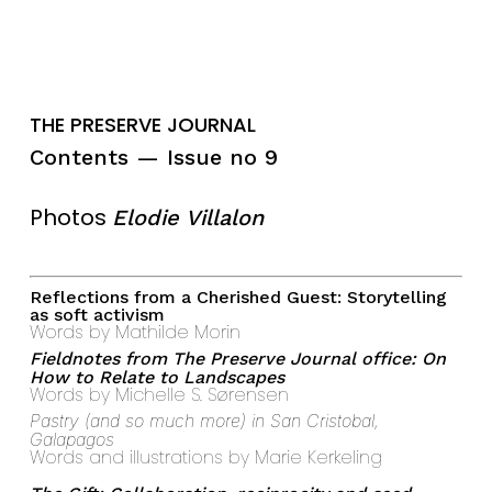
THE PRESERVE JOURNAL
Contents — Issue no 9
Photos
Elodie Villalon
Reflections from a Cherished Guest: Storytelling
as soft activism
Words by Mathilde Morin
Fieldnotes from The Preserve Journal office: On
How to Relate to Landscapes
Words by Michelle S. Sørensen
Pastry (and so much more) in San Cristobal,
Galapagos
Words and illustrations by Marie Kerkeling