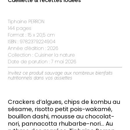
Cueillette & recettes iodées
Tiphaine PERRON
144 pages
Format : 15 x 20,5 cm
ISBN : 9782379224904
Année d’édition : 2026
Collection : Cuisiner la nature
Date de parution : 7 mai 2026
Invitez ce produit sauvage aux nombreux bienfaits
nutritionnels dans vos assiettes
Crackers d’algues, chips de kombu au
sésame, risotto petit pois-wakamé,
bouillon dashi, mousse au chocolat-
nori, pannacotta rhubarbe-nori… Au