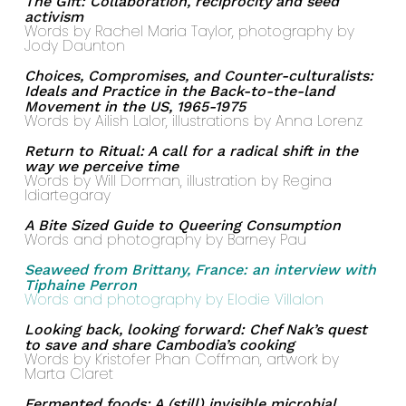
The Gift: Collaboration, reciprocity and seed
activism
Words by Rachel Maria Taylor, photography by
Jody Daunton
Choices, Compromises, and Counter-culturalists:
Ideals and Practice in the Back-to-the-land
Movement in the US, 1965-1975
Words by Ailish Lalor, illustrations by Anna Lorenz
Return to Ritual: A call for a radical shift in the
way we perceive time
Words by Will Dorman, illustration by Regina
Idiartegaray
A Bite Sized Guide to Queering Consumption
Words and photography by Barney Pau
Seaweed from Brittany, France: an interview with
Tiphaine Perron
Words and photography by Elodie Villalon
Looking back, looking forward: Chef Nak’s quest
to save and share Cambodia’s cooking
Words by Kristofer Phan Coffman, artwork by
Marta Claret
Fermented foods: A (still) invisible microbial