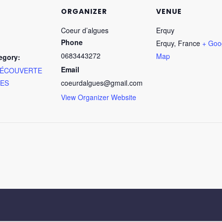
ORGANIZER
VENUE
Coeur d’algues
Erquy
Phone
Erquy
,
France
+ Goo
0683443272
Map
egory:
Email
DÉCOUVERTE
UES
coeurdalgues@gmail.com
View Organizer Website