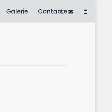
instagram
email
Galerie
Contacter
Close
Cart
No products in the cart.