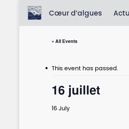
Skip
to
Cœur d’algues
Act
main
content
« All Events
This event has passed.
16 juillet
16 July