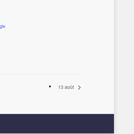
Go To Shop
gle
13 août