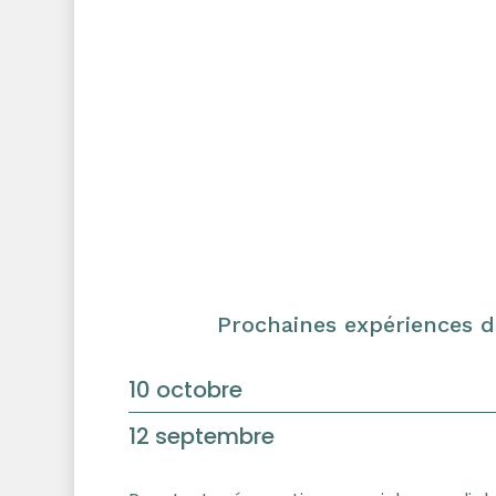
Prochaines expériences di
10
10 octobre
octobre
12
12 septembre
septembre