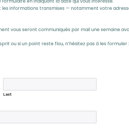
 formulaire en indiquant la date qui vous intéresse.
nt les informations transmises — notamment votre adresse
vénement vous seront communiqués par mail une semaine ava
esprit ou si un point reste flou, n’hésitez pas à les formule
Last