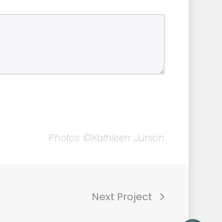
Photos ©Kathleen Junion
Next Project
$
0.00