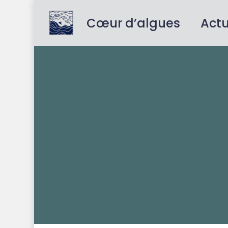
Skip
to
Cœur d’algues
Act
main
content