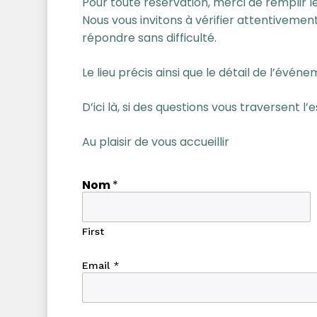
Pour toute réservation, merci de remplir le
Nous vous invitons à vérifier attentiveme
répondre sans difficulté.
Le lieu précis ainsi que le détail de l’é
D’ici là, si des questions vous traversent l’
Au plaisir de vous accueillir
l
Nom
*
a
à
c
u
First
i
s
Email
*
i
n
e