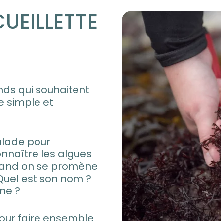
CUEILLETTE
nds qui souhaitent
re simple et
lade pour
onnaître les algues
uand on se promène
. Quel est son nom ?
nne ?
pour faire ensemble