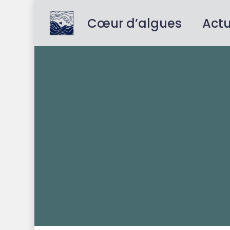
Skip
to
Cœur d’algues
Act
main
content