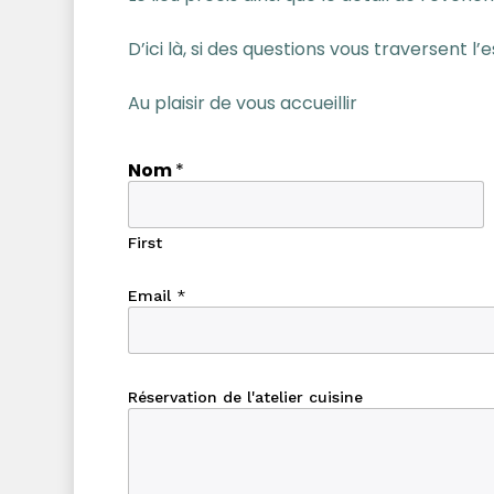
D’ici là, si des questions vous traversent l’
Au plaisir de vous accueillir
N
Nom
*
o
m
R
é
First
s
e
Email
*
r
v
a
t
i
Réservation de l'atelier cuisine
o
n
R
é
s